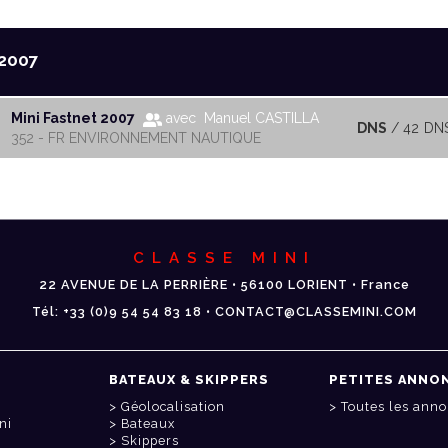
2007
Mini Fastnet 2007
avec Manuel CASTILLA
DNS
/ 42
DN
352 - FR ENVIRONNEMENT NAUTIQUE
CLASSE MINI
22 AVENUE DE LA PERRIÈRE • 56100 LORIENT • France
Tél: +33 (0)9 54 54 83 18 • CONTACT@CLASSEMINI.COM
BATEAUX & SKIPPERS
PETITES ANNO
Géolocalisation
Toutes les ann
ni
Bateaux
Skippers