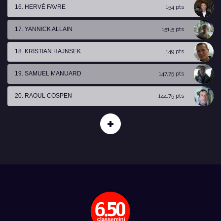
16. HERVÉ FAVRE
154 pts
17. YANNICK ALLAIN
151,5 pts
18. KRISTIAN HAJNSEK
149 pts
19. SAMUEL MANUARD
147,75 pts
20. RAOUL COSPEN
144,75 pts
+