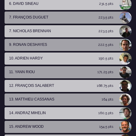
6. DAVID SINEAU
231,5 pts
7. FRANÇOIS DUGUET
223,5 pts
7. NICHOLAS BRENNAN
223,5 pts
9. RONAN DESHAYES
222,5 pts
10. ADRIEN HARDY
190,5 pts
11. YANN RIOU
171,25 pts
12. FRANÇOIS SALABERT
168,75 pts
13. MATTHIEU CASSANAS
164 pts
14. ANDRAZ MIHELIN
160,5 pts
15. ANDREW WOOD
154,5 pts