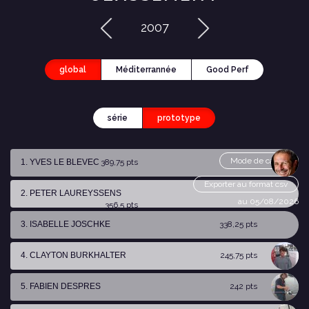
2007
global
Méditerrannée
Good Perf
série
prototype
Mode de calcul
1. YVES LE BLEVEC
389,75 pts
Exporter au format csv
2. PETER LAUREYSSENS
au 05/08/2026
356,5 pts
3. ISABELLE JOSCHKE
338,25 pts
4. CLAYTON BURKHALTER
245,75 pts
5. FABIEN DESPRES
242 pts