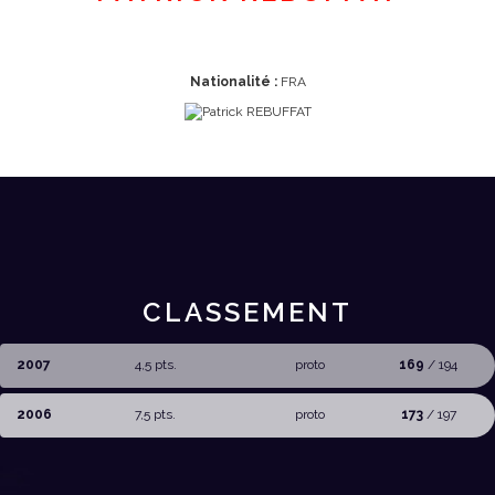
Nationalité :
FRA
CLASSEMENT
2007
4,5 pts.
proto
169
/ 194
2006
7,5 pts.
proto
173
/ 197