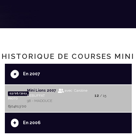
HISTORIQUE DE COURSES MINI
+
En 2007
Mini Lions 2007
avec Caroline
02/06/2007
REBUFFAT
12
/ 15
PROTO
98 - MADOUCE
6j04h13'00
+
En 2006