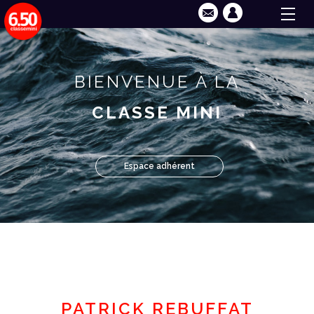
BIENVENUE À LA
CLASSE MINI
Espace adhérent
PATRICK REBUFFAT