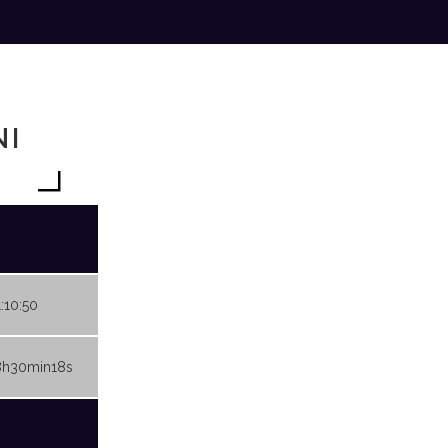
NI
1:10:50
8h30min18s