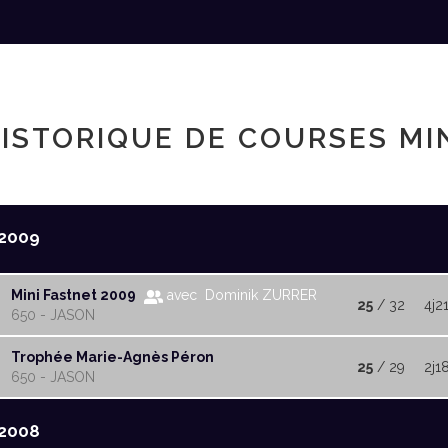
ISTORIQUE DE COURSES MI
2009
Mini Fastnet 2009
avec Dominik ZURRER
25
/ 32
4j2
650 - JASON
Trophée Marie-Agnès Péron
25
/ 29
2j1
650 - JASON
2008