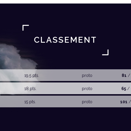
CLASSEMENT
19,5 pts.
proto
81
/ 
18 pts.
proto
65
/ 
15 pts.
proto
101
/