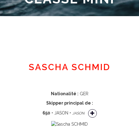
Espace adhérent
SASCHA SCHMID
Nationalité :
GER
Skipper principal de :
650
• JASON •
JASON