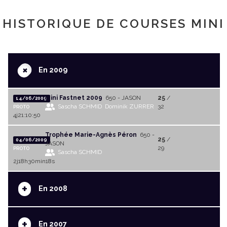
HISTORIQUE DE COURSES MINI
+
En 2009
Mini Fastnet 2009
650 - JASON
25
/
14/06/2009
Sascha SCHMID
Dominik ZURRER
32
PROTO
4j21:10:50
Trophée Marie-Agnès Péron
650 -
25
/
04/06/2009
JASON
29
PROTO
Sascha SCHMID
2j18h30min18s
+
En 2008
+
En 2007