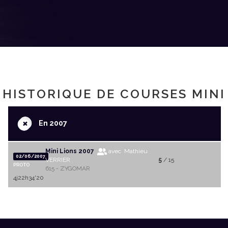
HISTORIQUE DE COURSES MINI
+
En 2007
Mini Lions 2007
avec Mathieu
02/06/2007
VERRIER
5
/ 15
PROTO
615 - ZYGOMAR
4j22h34'20