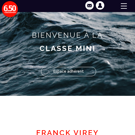
BIENVENUE À LA
CLASSE MINI
Espace adhérent
FRANCK VIREY