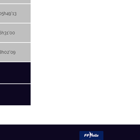
05h49'13
6h31'00
8h02'09