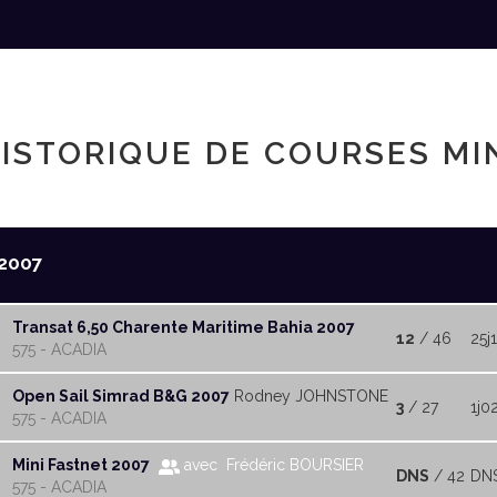
ISTORIQUE DE COURSES MI
2007
Transat 6,50 Charente Maritime Bahia 2007
12
/ 46
25j
575 - ACADIA
Open Sail Simrad B&G 2007
Rodney JOHNSTONE
3
/ 27
1j0
575 - ACADIA
Mini Fastnet 2007
avec Frédéric BOURSIER
DNS
/ 42
DN
575 - ACADIA