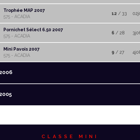
Trophée MAP 2007
12
/ 33
02j
575 - ACADIA
Pornichet Sélect 6.50 2007
6
/ 28
3j0
575 - ACADIA
Mini Pavois 2007
9
/ 27
4j0
575 - ACADIA
2006
2005
CLASSE MINI