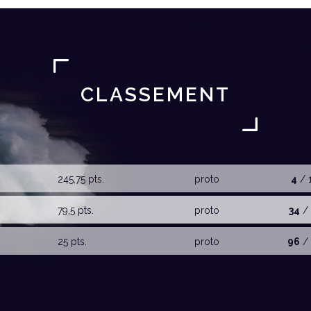
CLASSEMENT
245,75 pts.
proto
4
/ 
79,5 pts.
proto
34
/ 
25 pts.
proto
96
/ 