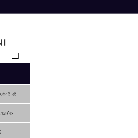
NI
10h46'36
2h29'43
S