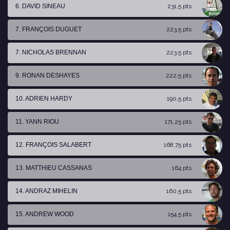
6. DAVID SINEAU
231,5 pts
7. FRANÇOIS DUGUET
223,5 pts
7. NICHOLAS BRENNAN
223,5 pts
9. RONAN DESHAYES
222,5 pts
10. ADRIEN HARDY
190,5 pts
11. YANN RIOU
171,25 pts
12. FRANÇOIS SALABERT
168,75 pts
13. MATTHIEU CASSANAS
164 pts
14. ANDRAZ MIHELIN
160,5 pts
15. ANDREW WOOD
154,5 pts