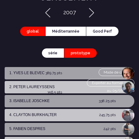
2007
global
Méditerrannée
Good Perf
série
prototype
Mode de calcul
1. YVES LE BLEVEC
389,75 pts
Exporter au format csv
2. PETER LAUREYSSENS
au 05/08/2026
356,5 pts
3. ISABELLE JOSCHKE
338,25 pts
4. CLAYTON BURKHALTER
245,75 pts
5. FABIEN DESPRES
242 pts