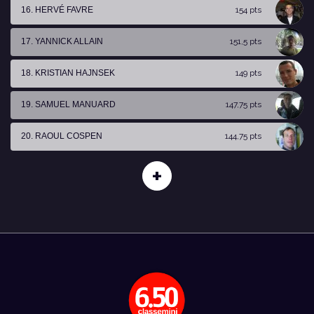
16. HERVÉ FAVRE
154 pts
17. YANNICK ALLAIN
151,5 pts
18. KRISTIAN HAJNSEK
149 pts
19. SAMUEL MANUARD
147,75 pts
20. RAOUL COSPEN
144,75 pts
+