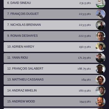
6. DAVID SINEAU
231,5 pts
7. FRANÇOIS DUGUET
223,5 pts
7. NICHOLAS BRENNAN
223,5 pts
9. RONAN DESHAYES
222,5 pts
10. ADRIEN HARDY
190,5 pts
11. YANN RIOU
171,25 pts
12. FRANÇOIS SALABERT
168,75 pts
13. MATTHIEU CASSANAS
164 pts
14. ANDRAZ MIHELIN
160,5 pts
15. ANDREW WOOD
154,5 pts