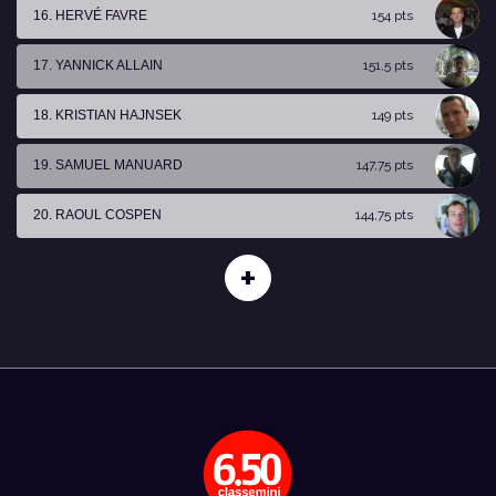
16. HERVÉ FAVRE
154 pts
17. YANNICK ALLAIN
151,5 pts
18. KRISTIAN HAJNSEK
149 pts
19. SAMUEL MANUARD
147,75 pts
20. RAOUL COSPEN
144,75 pts
+