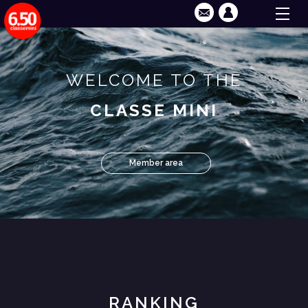
WELCOME TO THE
CLASSE MINI
Member area
RANKING