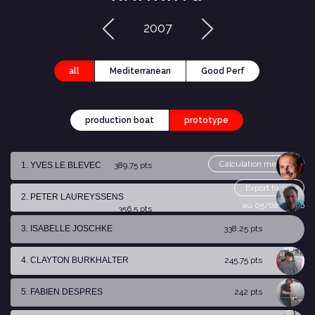
2007
all
Mediterranean
Good Perf
production boat
prototype
Calculation method
1. YVES LE BLEVEC
389,75 pts
Export to csv
2. PETER LAUREYSSENS
au 05/08/2026
356,5 pts
3. ISABELLE JOSCHKE
338,25 pts
4. CLAYTON BURKHALTER
245,75 pts
5. FABIEN DESPRES
242 pts