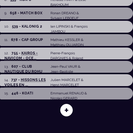
BAKHOUM
9
.
658 - MATCH BOX
Ronan DREANO
&
Sylvain LEBOEUF
10
.
539 - KALONIG 2
Ian LIPINSKI
&
François
JAMBOU
11
.
678 - CAP GROUP
Mathieu KESSLER
&
Matthieu DUJARDIN
12
.
755 -
KAIROS -
Pierre-François
NAVICOM - OCE...
DARGNIES
& Roland
JOURDAIN
13
.
607 - CLUB
Jean-Paul VAUR
&
NAUTIQUE DU ROHU
Jean-Baptiste
LEMAIRE
14
.
737 -
HISSONS LES
Julien MARCELET
&
VOILES EN ...
Henri MARCELET
15
.
446 - KOATI
Emmanuel RENAUD
&
Nicolas GERARD
+