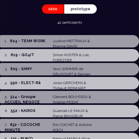
série
prototype
42 participants
1
.
824 - TEAM WORK
Justine METTRAUX
&
Etienne DAVID
2
.
819 - GO4IT
Simon KOSTER
& Loïc
FORESTIER
3
.
825 - SAMY
Yann SOMMER de
GELICOURT
&
Damien
CLOAREC
4
.
590 - ELECT-Râ
Jonas GERCKENS
&
Thibault REINHART
5
.
514 - Groupe
Clément BOUYSSOU
&
ACCUEIL NEGOCE
Anatole MODAÏ
6
.
552 - KAIROS
Guénolé LE MAUX
&
Pierre BRASSEUR
7
.
832 - COCOCHE
Eric COCHET
& Antoine
MINUTE
KOCH
8
.
535 - RUN'O
Renaud MARY
&
Elise