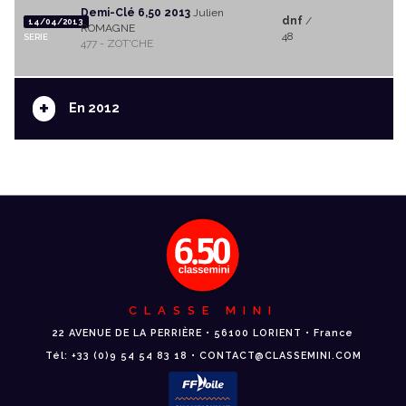
Demi-Clé 6,50 2013
Julien
dnf
/
14/04/2013
ROMAGNE
48
SERIE
477 - ZOT'CHE
+
En 2012
CLASSE MINI
22 AVENUE DE LA PERRIÈRE • 56100 LORIENT • France
Tél: +33 (0)9 54 54 83 18 • CONTACT@CLASSEMINI.COM