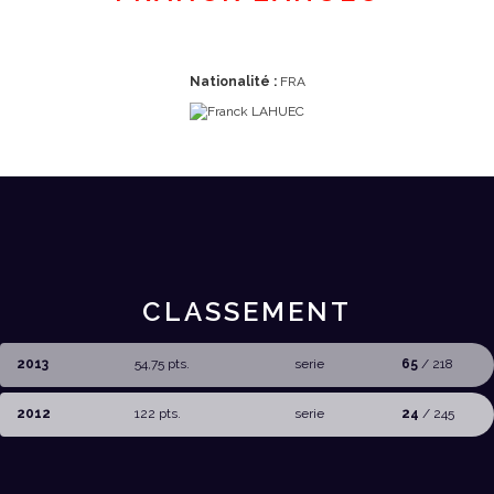
Nationalité :
FRA
CLASSEMENT
2013
54,75 pts.
serie
65
/ 218
2012
122 pts.
serie
24
/ 245