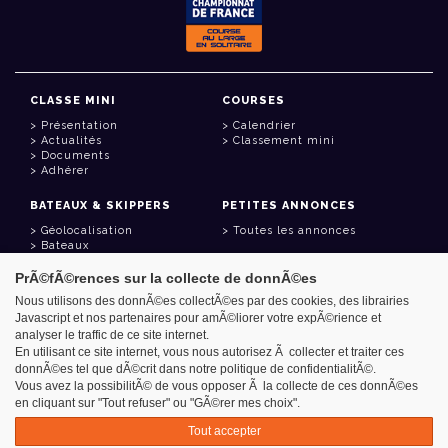
CLASSE MINI
COURSES
Présentation
Calendrier
Actualités
Classement mini
Documents
Adhérer
BATEAUX & SKIPPERS
PETITES ANNONCES
Géolocalisation
Toutes les annonces
Bateaux
Skippers
PrÃ©fÃ©rences sur la collecte de donnÃ©es
LIENS UTILES
Nous utilisons des donnÃ©es collectÃ©es par des cookies, des librairies
Javascript et nos partenaires pour amÃ©liorer votre expÃ©rience et
Espace adhérent
analyser le traffic de ce site internet.
Contact
Carnet d'adresses
En utilisant ce site internet, vous nous autorisez Ã collecter et traiter ces
Goodies
donnÃ©es tel que dÃ©crit dans notre politique de confidentialitÃ©.
Vous avez la possibilitÃ© de vous opposer Ã la collecte de ces donnÃ©es
en cliquant sur "Tout refuser" ou "GÃ©rer mes choix".
Tout accepter