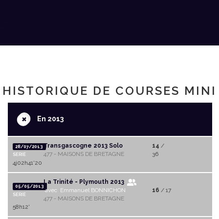
HISTORIQUE DE COURSES MINI
+
En 2013
Transgascogne 2013 Solo
14
/
28/07/2013
477 - MAISONS DE BRETAGNE
36
SERIE
4j02h41'20
La Trinité - Plymouth 2013
05/05/2013
avec Emmanuel BONNICHON
16
/ 17
SERIE
477 - MAISONS DE BRETAGNE
58h12'