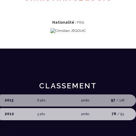
Nationalité :
FRA
CLASSEMENT
2013
6 pts.
proto
97
/ 118
2012
3 pts.
proto
76
/ 93