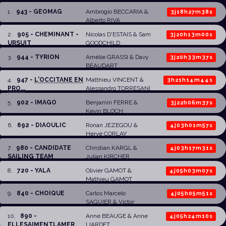
1
.
943 - GEOMAG
Ambrogio BECCARIA
&
3j18h27m38s
Alberto RIVA
2
.
905 - CHEMINANT -
Nicolas D'ESTAIS
&
Sam
3j20h13m00s
URSUIT
GOODCHILD
3
.
944 - TYRION
Amélie GRASSI
&
Davy
3j20h33m37s
BEAUDART
4
.
947 -
L'OCCITANE EN
Matthieu VINCENT
&
3h21h14m44s
PRO...
Alessandro TORRESANI
5
.
902 - IMAGO
Benjamin FERRE
&
3j22h06m37s
Kevin BLOCH
6
.
692 - DIAOULIC
Ronan JEZEGOU
&
4j03h01m57s
Hervé CORLAY
7
.
980 - CANDIDATE
Christian KARGL
&
4j03h17m31s
SAILING TEAM
Julian KIRCHER
8
.
720 - YALA
Olivier GAMOT
&
4j05h03m07s
Mathieu GAMOT
9
.
840 - CHOIQUE
Carlos Marcelo
4j05h05m51s
SAGUIER
& Victor
Andrés ENTRALA
10
.
890 -
Anne BEAUGE
&
Anne
4j05h24m10s
ELLESAIMENTLAMER
LIARDET