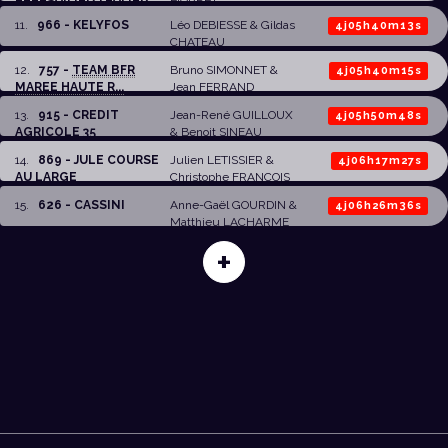
11
.
966 - KELYFOS
Léo DEBIESSE
& Gildas
4j05h40m13s
CHATEAU
12
.
757 -
TEAM BFR
Bruno SIMONNET
&
4j05h40m15s
MAREE HAUTE R...
Jean FERRAND
13
.
915 - CREDIT
Jean-René GUILLOUX
4j05h50m48s
AGRICOLE 35
&
Benoit SINEAU
14
.
869 - JULE COURSE
Julien LETISSIER
&
4j06h17m27s
AU LARGE
Christophe FRANCOIS
15
.
626 - CASSINI
Anne-Gaël GOURDIN
&
4j06h26m36s
Matthieu LACHARME
+