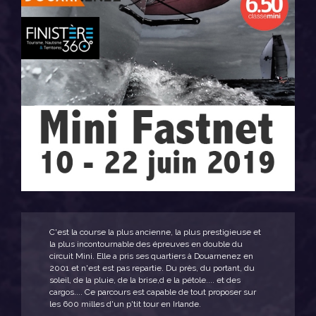
C'est la course la plus ancienne, la plus prestigieuse et
la plus incontournable des épreuves en double du
circuit Mini. Elle a pris ses quartiers à Douarnenez en
2001 et n'est est pas repartie. Du près, du portant, du
soleil, de la pluie, de la brise,d e la pétole.... et des
cargos.... Ce parcours est capable de tout proposer sur
les 600 milles d'un p'tit tour en Irlande.