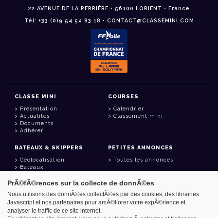
22 AVENUE DE LA PERRIÈRE • 56100 LORIENT • France
Tél: +33 (0)9 54 54 83 18 • CONTACT@CLASSEMINI.COM
CLASSE MINI
COURSES
Présentation
Calendrier
Actualités
Classement mini
Documents
Adhérer
BATEAUX & SKIPPERS
PETITES ANNONCES
Géolocalisation
Toutes les annonces
Bateaux
Skippers
PrÃ©fÃ©rences sur la collecte de donnÃ©es
LIENS UTILES
Nous utilisons des donnÃ©es collectÃ©es par des cookies, des librairies
Javascript et nos partenaires pour amÃ©liorer votre expÃ©rience et
Espace adhérent
analyser le traffic de ce site internet.
Contact