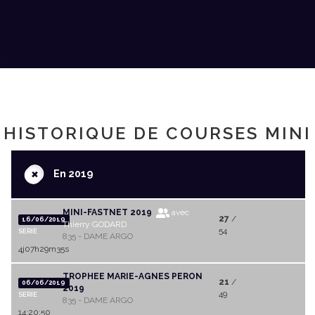
HISTORIQUE DE COURSES MINI
+
En 2019
MINI-FASTNET 2019
avec
27
/
16/06/2019
Thierry GODARD
54
SERIE
835 - DAME ARGO
4j07h29m35s
TROPHEE MARIE-AGNES PERON
21
/
06/06/2019
2019
49
SERIE
835 - DAME ARGO
14:20:50