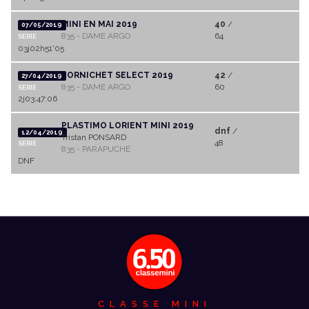
MINI EN MAI 2019
40
/
07/05/2019
835 - DAME ARGO
64
SERIE
03j02h51'05
PORNICHET SELECT 2019
42
/
27/04/2019
835 - DAME ARGO
60
SERIE
2j03:47:06
PLASTIMO LORIENT MINI 2019
dnf
/
12/04/2019
Tristan PONSARD
48
SERIE
835 - PARAPUCHE
DNF
CLASSE MINI