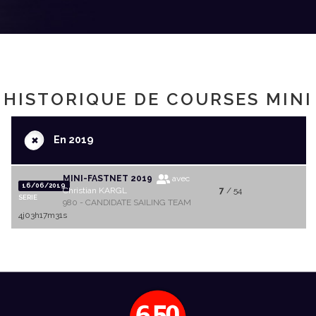
HISTORIQUE DE COURSES MINI
+
En 2019
MINI-FASTNET 2019
avec
16/06/2019
Christian KARGL
7
/ 54
SERIE
980 - CANDIDATE SAILING TEAM
4j03h17m31s