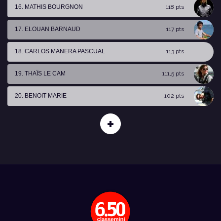
16. MATHIS BOURGNON
118 pts
17. ELOUAN BARNAUD
117 pts
18. CARLOS MANERA PASCUAL
113 pts
19. THAÏS LE CAM
111,5 pts
20. BENOIT MARIE
102 pts
+