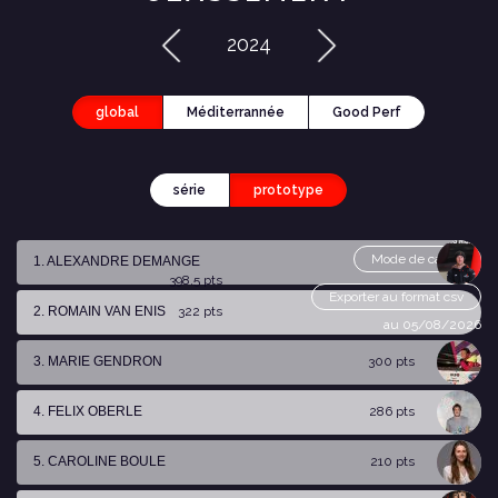
2024
global
Méditerrannée
Good Perf
série
prototype
Mode de calcul
1. ALEXANDRE DEMANGE
398,5 pts
Exporter au format csv
2. ROMAIN VAN ENIS
322 pts
au 05/08/2026
3. MARIE GENDRON
300 pts
4. FELIX OBERLE
286 pts
5. CAROLINE BOULE
210 pts