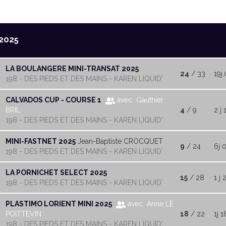
2025
LA BOULANGERE MINI-TRANSAT 2025
24
/ 33
19j.
198 - DES PIEDS ET DES MAINS - KAREN LIQUID'
CALVADOS CUP - COURSE 1
avec Gauthier
BRIL
4
/ 9
2 j 
198 - DES PIEDS ET DES MAINS - KAREN LIQUID'
MINI-FASTNET 2025
Jean-Baptiste CROCQUET
9
/ 24
6j 
198 - DES PIEDS ET DES MAINS - KAREN LIQUID'
LA PORNICHET SELECT 2025
15
/ 28
1 j 
198 - DES PIEDS ET DES MAINS - KAREN LIQUID'
PLASTIMO LORIENT MINI 2025
avec Anne LE
POITTEVIN
18
/ 22
1j 1
198 - DES PIEDS ET DES MAINS - KAREN LIQUID'