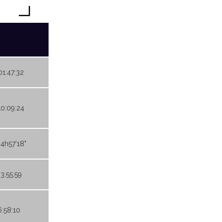
01:47:32
10:09:24
04h57'18"
23:55:59
6:58:10