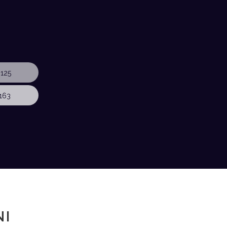
125
163
NI