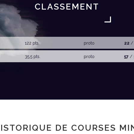
CLASSEMENT
122 pts.
proto
22
/ 
35,5 pts.
proto
57
/ 
ISTORIQUE DE COURSES MI