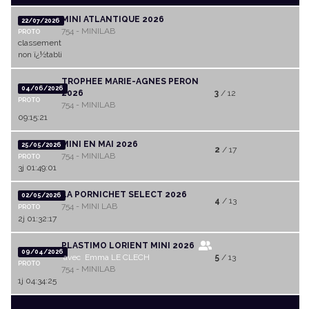
MINI ATLANTIQUE 2026
22/07/2026
754 - MINILAB
PROTO
classement
non ï¿½tabli
TROPHEE MARIE-AGNES PERON
04/06/2026
2026
3
/ 12
PROTO
754 - MINILAB
09:15:21
MINI EN MAI 2026
25/05/2026
2
/ 17
754 - MINILAB
PROTO
3j 01:49:01
LA PORNICHET SELECT 2026
02/05/2026
4
/ 13
754 - MINI LAB
PROTO
2j 01:32:17
PLASTIMO LORIENT MINI 2026
09/04/2026
avec Emma LE CLECH
5
/ 13
PROTO
754 - MINILAB
1j 04:34:25