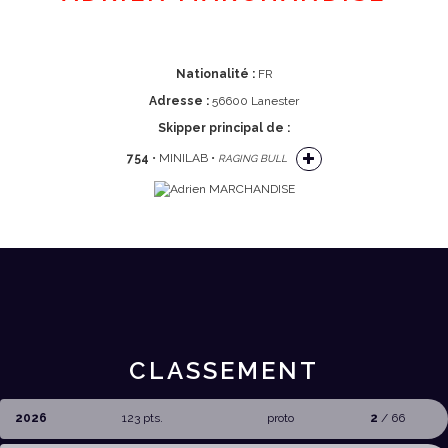
Nationalité :
FR
Adresse :
56600 Lanester
Skipper principal de :
754
• MINILAB •
RAGING BULL
CLASSEMENT
2026
123 pts.
proto
2
/ 66