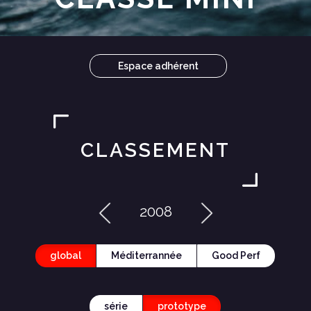
Espace adhérent
CLASSEMENT
2008
global
Méditerrannée
Good Perf
série
prototype