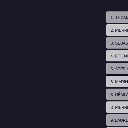
1. THOM
2. PIER
3. SÉBA
4. ETIE
5. STÉP
6. MARI
6. RÉMI
8. PIER
9. LAUR