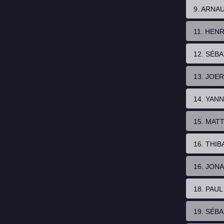
9. ARNA
11. HEN
12. SÉB
13. JOE
14. YAN
15. MAT
16. THI
16. JON
18. PAU
19. SÉB