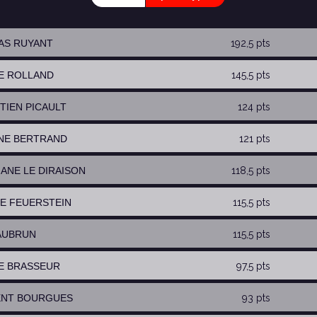
AS RUYANT
192,5 pts
RE ROLLAND
145,5 pts
STIEN PICAULT
124 pts
NNE BERTRAND
121 pts
HANE LE DIRAISON
118,5 pts
NE FEUERSTEIN
115,5 pts
 AUBRUN
115,5 pts
RE BRASSEUR
97,5 pts
ENT BOURGUES
93 pts