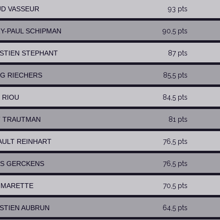
UD VASSEUR
93 pts
RY-PAUL SCHIPMAN
90,5 pts
ASTIEN STEPHANT
87 pts
RG RIECHERS
85,5 pts
N RIOU
84,5 pts
T TRAUTMAN
81 pts
BAULT REINHART
76,5 pts
AS GERCKENS
76,5 pts
L MARETTE
70,5 pts
ASTIEN AUBRUN
64,5 pts