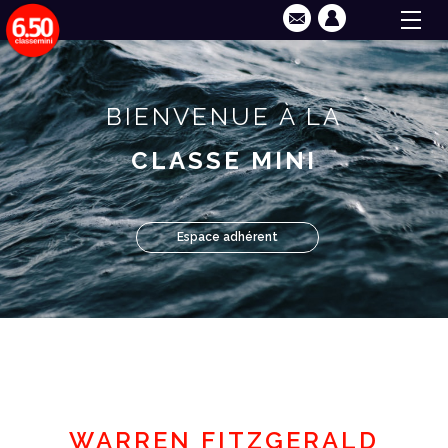
BIENVENUE À LA
CLASSE MINI
Espace adhérent
WARREN FITZGERALD