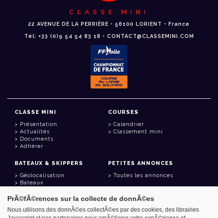
CLASSE MINI
22 AVENUE DE LA PERRIÈRE • 56100 LORIENT • France
Tél: +33 (0)9 54 54 83 18 • CONTACT@CLASSEMINI.COM
CLASSE MINI
COURSES
Présentation
Calendrier
Actualités
Classement mini
Documents
Adhérer
BATEAUX & SKIPPERS
PETITES ANNONCES
Géolocalisation
Toutes les annonces
Bateaux
Skippers
PrÃ©fÃ©rences sur la collecte de donnÃ©es
LIENS UTILES
Nous utilisons des donnÃ©es collectÃ©es par des cookies, des librairies