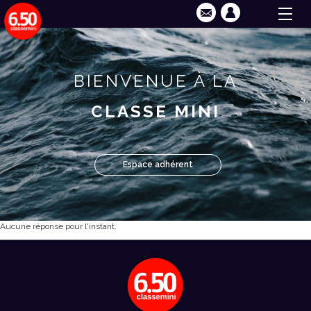
BIENVENUE À LA
CLASSE MINI
Espace adhérent
Aucune réponse pour l'instant.