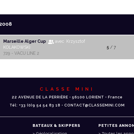
2008
Marseille Alger Cup
avec Krzysztof
KOLAKOWSKI
5
/ 7
729 - VACU LINE 2
CLASSE MINI
22 AVENUE DE LA PERRIÈRE • 56100 LORIENT • France
Tél: +33 (0)9 54 54 83 18 • CONTACT@CLASSEMINI.COM
BATEAUX & SKIPPERS
PETITES ANNO
Géolocalisation
Toutes les ann