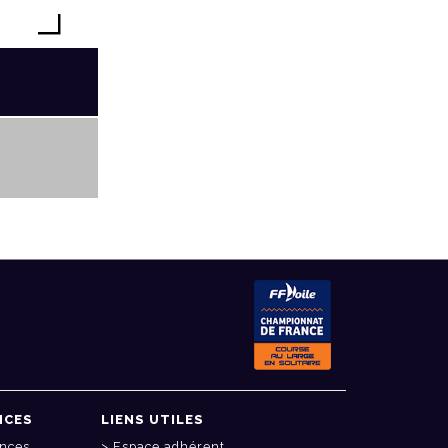
NCES
LIENS UTILES
onces
Espace adhérent