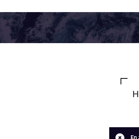
H
+
En 