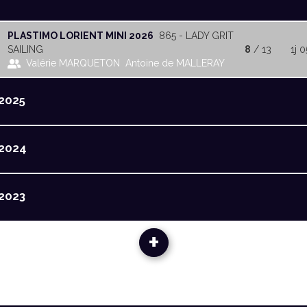
PLASTIMO LORIENT MINI 2026
865 - LADY GRIT
SAILING
8
/ 13
1j 0
Valérie MARQUETON
Antoine de MALLERAY
2025
2024
2023
+