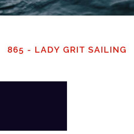
Espace adhérent
865 - LADY GRIT SAILING