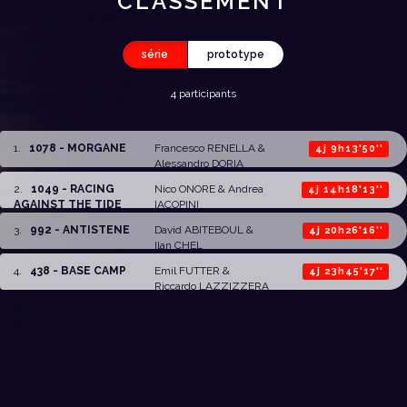
CLASSEMENT
série
prototype
4 participants
1
.
1078 - MORGANE
Francesco RENELLA
&
4j 9h13'50''
Alessandro DORIA
2
.
1049 - RACING
Nico ONORE
&
Andrea
4j 14h18'13''
AGAINST THE TIDE
IACOPINI
3
.
992 - ANTISTENE
David ABITEBOUL
&
4j 20h26'16''
Ilan CHEL
4
.
438 - BASE CAMP
Emil FUTTER
&
4j 23h45'17''
Riccardo LAZZIZZERA