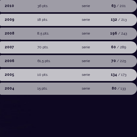
2010
36 pts.
serie
63
/ 201
2009
18 pts.
serie
132
/ 213
2008
8,5 pts.
serie
196
/ 243
2007
70 pts.
serie
60
/ 289
2006
61,5 pts.
serie
70
/ 225
2005
10 pts.
serie
134
/ 173
2004
15 pts.
serie
80
/ 133