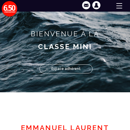
BIENVENUE À LA
CLASSE MINI
Espace adhérent
EMMANUEL LAURENT