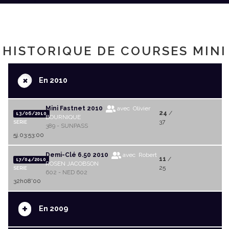
HISTORIQUE DE COURSES MINI
+
En 2010
Mini Fastnet 2010
avec Olivier
24
/
13/06/2010
BOURNIQUE
37
SERIE
389 - SUNPASS
5j.03:53:00
Demi-Clé 6.50 2010
avec Robert
11
/
17/04/2010
ROSEN JACOBSON
25
SERIE
602 - NED 602
32h08'00
+
En 2009