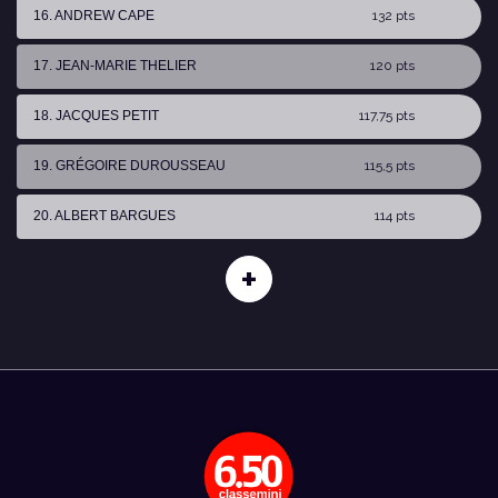
16. ANDREW CAPE
132 pts
17. JEAN-MARIE THELIER
120 pts
18. JACQUES PETIT
117,75 pts
19. GRÉGOIRE DUROUSSEAU
115,5 pts
20. ALBERT BARGUES
114 pts
+