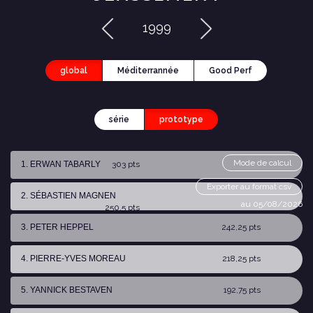
1999
global
Méditerrannée
Good Perf
série
prototype
Mode de calcul
1. ERWAN TABARLY
303 pts
Exporter au format csv
2. SÉBASTIEN MAGNEN
au 05/08/2026
250,5 pts
3. PETER HEPPEL
242,25 pts
4. PIERRE-YVES MOREAU
218,25 pts
5. YANNICK BESTAVEN
192,75 pts