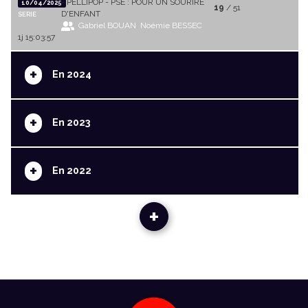
- PELLIPOP - PSE : POUR UN SOURIRE
10/04/2025
19
/ 51
D'ENFANT
SERIE
Gabriel BOUAN
Noémie BESSEC
1j 15:03:57
+
En 2024
+
En 2023
+
En 2022
+