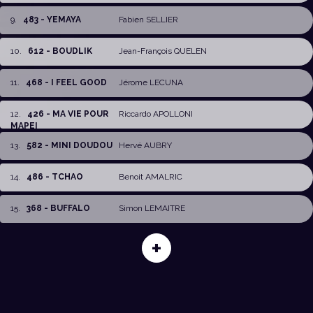
9
.
483 - YEMAYA
Fabien SELLIER
10
.
612 - BOUDLIK
Jean-François QUELEN
11
.
468 - I FEEL GOOD
Jérome LECUNA
12
.
426 - MA VIE POUR
Riccardo APOLLONI
MAPEI
13
.
582 - MINI DOUDOU
Hervé AUBRY
14
.
486 - TCHAO
Benoit AMALRIC
15
.
368 - BUFFALO
Simon LEMAITRE
+