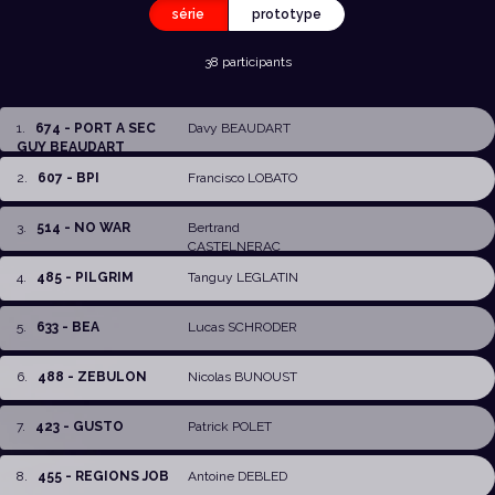
série
prototype
38 participants
1
.
674 - PORT A SEC
Davy BEAUDART
GUY BEAUDART
2
.
607 - BPI
Francisco LOBATO
3
.
514 - NO WAR
Bertrand
CASTELNERAC
4
.
485 - PILGRIM
Tanguy LEGLATIN
5
.
633 - BEA
Lucas SCHRODER
6
.
488 - ZEBULON
Nicolas BUNOUST
7
.
423 - GUSTO
Patrick POLET
8
.
455 - REGIONS JOB
Antoine DEBLED