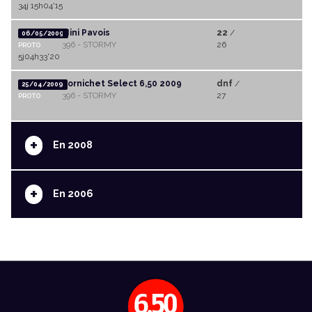
34j 15h04'15
Mini Pavois
22
/
06/05/2009
396 - STORMY
26
PROTO
5j04h33'20
Pornichet Select 6,50 2009
dnf
/
25/04/2009
396 - STORMY
27
PROTO
+
En 2008
+
En 2006