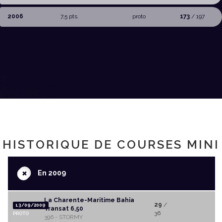
2006
7,5 pts.
proto
173
/ 197
HISTORIQUE DE COURSES MINI
+
En 2009
La Charente-Maritime Bahia
29
/
13/09/2009
Transat 6,50
36
PROTO
396 - STORMY