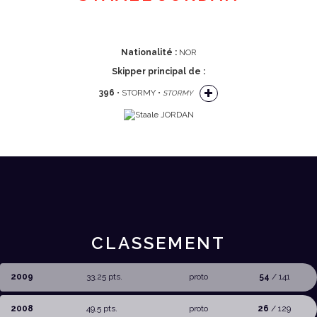
Nationalité :
NOR
Skipper principal de :
396
• STORMY •
STORMY
CLASSEMENT
2009
33,25 pts.
proto
54
/ 141
2008
49,5 pts.
proto
26
/ 129