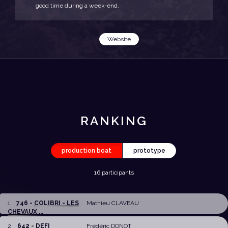
good time during a week-end.
Website
RANKING
production boat
prototype
16 participants
1
.
746 -
COLIBRI - LES
Mathieu CLAVEAU
CHEVAUX ...
2
.
642 - DEFI
Frédéric DONOT