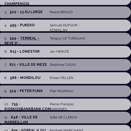
CHAMPENOIS
3
.
502 - 13 AU LARGE
Pascal BRAUD
4
.
495 - PUKEKO
Samuel DUFOUR-
KOWALSKI
5
.
599 -
TERREAL -
Tanguy LE TURQUAIS
REVE D'...
6
.
613 - LONESTAR
Jan HEINZE
7
.
671 - VILLE DE MEZE
Delphine CASAS
8
.
586 - MORDILOU
Erwan PELLEN
9
.
519 - PETER PUNK
Pilar PASANAU
10
.
755 -
Pierre-François
KISSKISSBANKBANK.COM
DARGNIES
11
.
648 - VILLE DE
Sofie DE CLERCQ
MARSEILLAN
12
.
635 - SOREAL ILOU
Raphaël MARCHANT