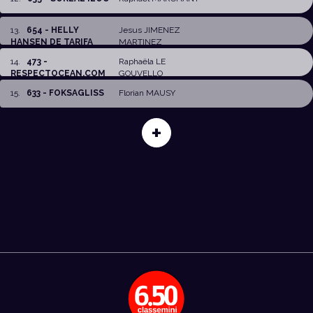
13
.
654 - HELLY
Jesus JIMENEZ
HANSEN DE TARIFA
MARTINEZ
14
.
473 -
Raphaëla LE
RESPECTOCEAN.COM
GOUVELLO
15
.
633 - FOKSAGLISS
Florian MAUSY
+