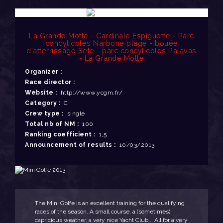
La Grande Motte - Cardinale Espiguette - Parc
concylicoles Narbone plage - bouée
d'atterrissage Sète - parc concylicoles Palavas
- La Grande Motte
Organizer :
Race director :
Website :
http://www.ycgm.fr/
Category :
C
Crew type :
single
Total nb of NM :
100
Ranking coefficient :
1,5
Announcement of results :
10/03/2013
The Mini Golfe is an excellent training for the qualifying
races of the season. A small course, a (sometimes)
capricious weather, a very nice Yacht Club... All for a very