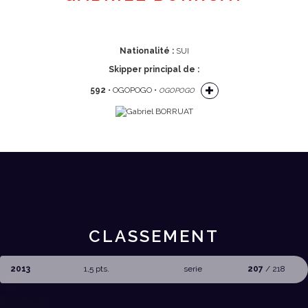
Nationalité :
SUI
Skipper principal de :
592
• OGOPOGO •
OGOPOGO
CLASSEMENT
2013
1,5 pts.
serie
207
/ 218