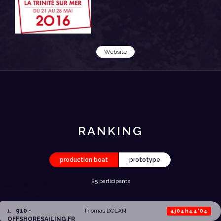
Website
RANKING
production boat
prototype
25 participants
1
.
910 -
Thomas DOLAN
4j04h44'04
OFFSHORESAILING.FR