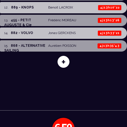
12
.
889 - KNOPS
Benoit LACROIX
4j13h10'22
13
.
455 - PETIT
Frédéric MOREAU
4j13h13'26
AUGUSTE & Cie
14
.
882 - VOLVO
Jonas GERCKENS
4j13h33'21
15
.
868 - ALTERNATIVE
Aurélien POISSON
4j13h35'43
SAILING
+