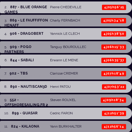
2
.
887 - BLUE ORANGE
Pierre CHEDEVILLE
4j05h56'25
GAMES
3
.
869 - LE FAUFFIFFON
Charly FERNBACH
4j05h34'18
HENAFF
4
.
906 - DRAGOBERT
Yannick LE CLECH
4j05h38'50
5
.
909 - POGO
Tanguy BOUROULLEC
4j06h15'33
PARTNERS
6
.
844 - SABALI
Erwann LE MENE
4j06h35'37
7
.
902 - TBS
Clarisse CREMER
4j07h18'49
8
.
890 - NAUTISCAN3D
Henri PATOU
4j07h53'22
9
.
552 -
Steven ROUXEL
4j09h18'34
OFFSHORESAILING.FR 2
10
.
899 - QUASAR
Cedric FARON
4j12h51'39
11
.
824 - KALAONA
Yann BURKHALTER
4j12h56'14