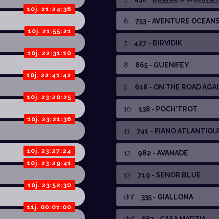
10j. 21:24:36
6
.
753 - AVENTURE OCEAN
10j. 21:55:21
7
.
427 - BIRVIDIK
10j. 22:31:10
8
.
865 - GUENIFEY
10j. 22:41:42
9
.
618 - ON THE ROAD AGAIN
10j. 23:20:25
10
.
138 - POCH'TROT
10j. 23:21:36
11
.
741 - PIANO ATLANTIQU
10j. 23:27:24
12
.
982 - AVANADE
10j. 23:29:41
13
.
719 - SENOR BLUE
10j. 23:52:30
dnf
.
335 - GIALLONA
11j. 00:01:00
dnf
.
667 - CASA MARZIA