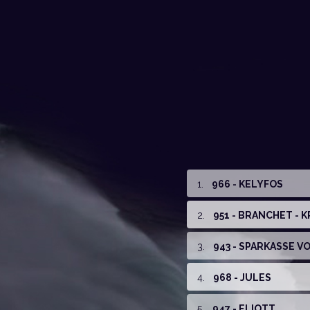
1
.
966 - KELYFOS
2
.
951 - BRANCHET - K
3
.
943 - SPARKASSE 
4
.
968 - JULES
5
.
947 - ELIOTT