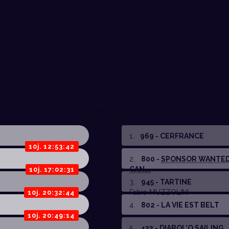
1
.
969 - CERFRANCE
10j. 12:53:42
2
.
800 -
SPONSOR WANTED
CAN...
10j. 17:02:31
3
.
945 - TARTINE
Fabio MUZZOLINI
10j. 20:32:44
4
.
802 - LA VIE EST BELT
10j. 20:49:14
5
.
432 -
DIABOL'O SAILING ..