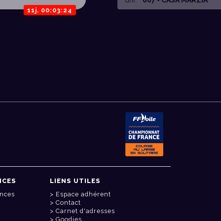
11j. 00:03:24
NCES
LIENS UTILES
onces
Espace adhérent
Contact
Carnet d'adresses
Goodies