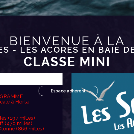
BIENVENUE À LA
ES - LES ACORES EN BAIE D
CLASSE MINI
Espace adhérent
OGRAMME
scale à Horta
les (197 milles)
f (470 milles)
Olonne (866 milles)