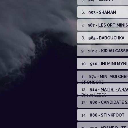
6
.
903 - SHAMAN
7
.
987 -
LES OPTIMINIS
8
.
985 - BABOUCHKA
9
.
1014 - KIR AU CASSI
10
.
910 - INI MINI MYN
11
.
871 - MINI MOI CH
SPONSORS
12
.
914 -
MAITRI - A RA
Brieuc LEBEC
13
.
980 - CANDIDATE 
14
.
886 - STINKFOOT
15
.
909 - ADAMEO - TF