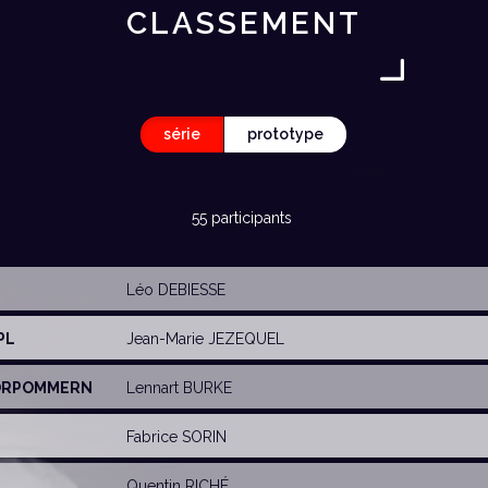
CLASSEMENT
série
prototype
55 participants
Léo DEBIESSE
PL
Jean-Marie JEZEQUEL
VORPOMMERN
Lennart BURKE
Fabrice SORIN
Quentin RICHÉ