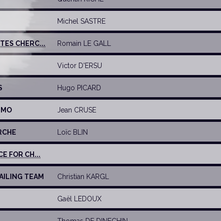
Michel SASTRE
TES CHERC...
Romain LE GALL
Victor D'ERSU
S
Hugo PICARD
I MO
Jean CRUSE
ERCHE
Loïc BLIN
CE FOR CH...
SAILING TEAM
Christian KARGL
Gaël LEDOUX
Thomas DE DINECHIN