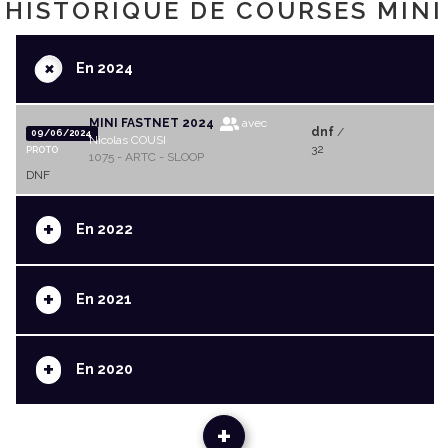
HISTORIQUE DE COURSES MINI
+
En 2024
MINI FASTNET 2024
avec
dnf
/
09/06/2024
Nicolas COUSI
32
PROTO
1075 - ARTC - SLOOP
DNF
+
En 2022
+
En 2021
+
En 2020
+