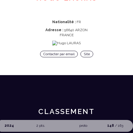
Nationalité :
FR
Adresse :
56640 ARZON
FRANCE
Contacter par email
Site
CLASSEMENT
2024
2 pts.
proto
148
/ 163