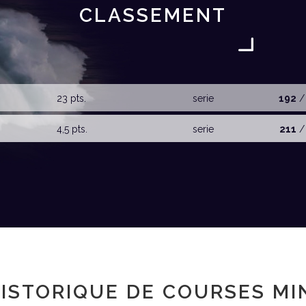
CLASSEMENT
23 pts.
serie
192
/
4,5 pts.
serie
211
/
ISTORIQUE DE COURSES MI