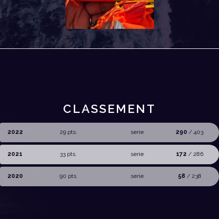
CLASSEMENT
2022
29 pts.
serie
290
/ 403
2021
33 pts.
serie
172
/ 286
2020
90 pts.
serie
58
/ 238