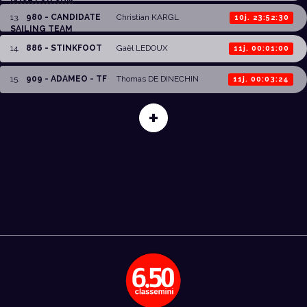
13
.
980 - CANDIDATE
Christian KARGL
10j. 23:52:30
SAILING TEAM
14
.
886 - STINKFOOT
Gaël LEDOUX
11j. 00:01:00
15
.
909 - ADAMEO - TF
Thomas DE DINECHIN
11j. 00:03:24
+