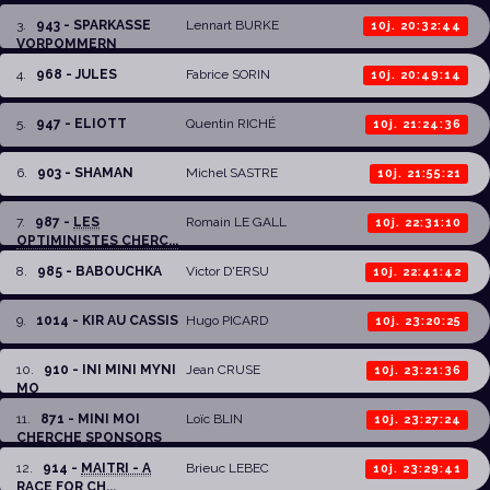
3
.
943 - SPARKASSE
Lennart BURKE
10j. 20:32:44
VORPOMMERN
4
.
968 - JULES
Fabrice SORIN
10j. 20:49:14
5
.
947 - ELIOTT
Quentin RICHÉ
10j. 21:24:36
6
.
903 - SHAMAN
Michel SASTRE
10j. 21:55:21
7
.
987 -
LES
Romain LE GALL
10j. 22:31:10
OPTIMINISTES CHERC...
8
.
985 - BABOUCHKA
Victor D'ERSU
10j. 22:41:42
9
.
1014 - KIR AU CASSIS
Hugo PICARD
10j. 23:20:25
10
.
910 - INI MINI MYNI
Jean CRUSE
10j. 23:21:36
MO
11
.
871 - MINI MOI
Loïc BLIN
10j. 23:27:24
CHERCHE SPONSORS
12
.
914 -
MAITRI - A
Brieuc LEBEC
10j. 23:29:41
RACE FOR CH...