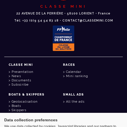
CLASSE MINI
22 AVENUE DE LA PERRIÈRE • 56100 LORIENT • France
Tél: +33 (0)9 54 54 83 18 • CONTACT@CLASSEMINI.COM
CLASSE MINI
RACES
Presentation
Calendar
News
Mini ranking
Documents
Subscribe
BOATS & SKIPPERS
SMALL ADS
Geolocalisation
All the ads
Boats
Skippers
Data collection preferences
USEFUL LINKS
We use data collected by cookies, Javascript libraries and our partners to