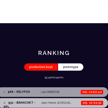
RANKING
production boat
prototype
55 participants
1
.
966 - KELYFOS
Léo DEBIESSE
10j. 12:53:42
2
.
951 - BRANCHET -
Jean-Marie JEZEQUEL
10j. 17:02:31
KPL