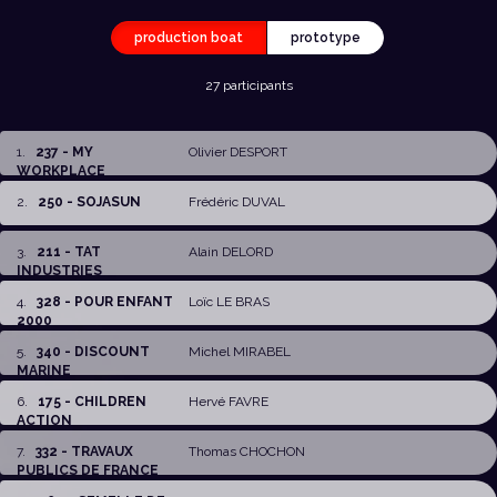
production boat
prototype
27 participants
1
.
237 - MY
Olivier DESPORT
WORKPLACE
2
.
250 - SOJASUN
Frédéric DUVAL
3
.
211 - TAT
Alain DELORD
INDUSTRIES
4
.
328 - POUR ENFANT
Loïc LE BRAS
2000
5
.
340 - DISCOUNT
Michel MIRABEL
MARINE
6
.
175 - CHILDREN
Hervé FAVRE
ACTION
7
.
332 - TRAVAUX
Thomas CHOCHON
PUBLICS DE FRANCE