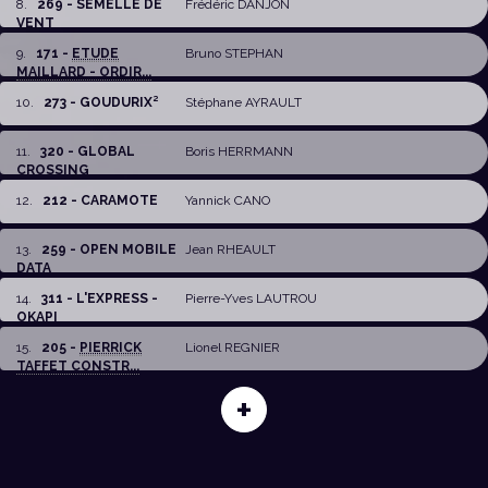
8
.
269 - SEMELLE DE
Frédéric DANJON
VENT
9
.
171 -
ETUDE
Bruno STEPHAN
MAILLARD - ORDIR...
10
.
273 - GOUDURIX²
Stéphane AYRAULT
11
.
320 - GLOBAL
Boris HERRMANN
CROSSING
12
.
212 - CARAMOTE
Yannick CANO
13
.
259 - OPEN MOBILE
Jean RHEAULT
DATA
14
.
311 - L'EXPRESS -
Pierre-Yves LAUTROU
OKAPI
15
.
205 -
PIERRICK
Lionel REGNIER
TAFFET CONSTR...
+