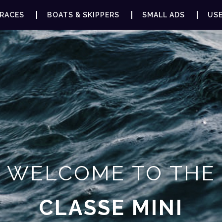
RACES
BOATS & SKIPPERS
SMALL ADS
USE
WELCOME TO THE
CLASSE MINI