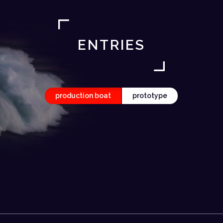
ENTRIES
production boat
prototype