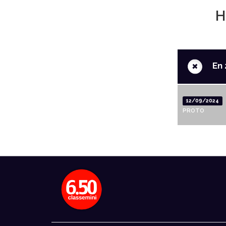
H
+
En 
12/09/2024
PROTO