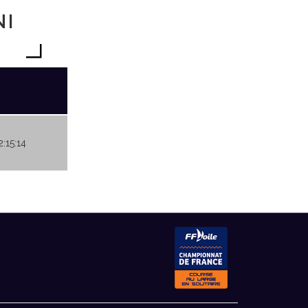
NI
2:15:14