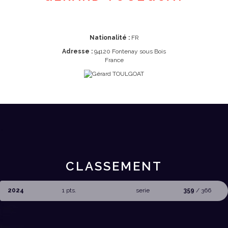
Nationalité :
FR
Adresse :
94120 Fontenay sous Bois
France
CLASSEMENT
2024
1 pts.
serie
359
/ 366