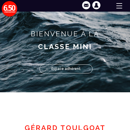
BIENVENUE À LA
CLASSE MINI
Espace adhérent
GÉRARD TOULGOAT