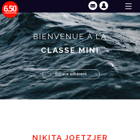
BIENVENUE À LA
CLASSE MINI
Espace adhérent
NIKITA JOETZJER