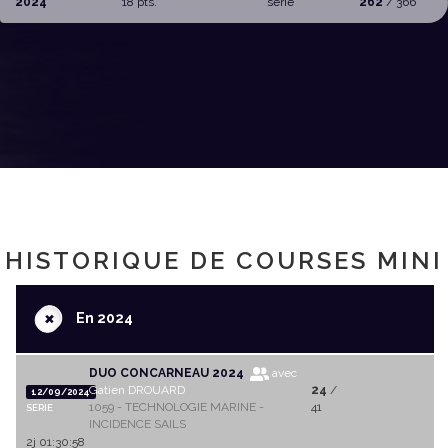
2024
18 pts.
serie
262
/ 366
HISTORIQUE DE COURSES MINI
+
En 2024
DUO CONCARNEAU 2024
avec
Gatien DROUARD
24
/
12/09/2024
1059 - TECHNOLOGIE MARINE -
41
SERIE
INCIDENCE SAILS
2j 01:30:58