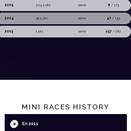
2005
204,5 pts.
serie
6
/ 173
2004
35,5 pts.
serie
47
/ 133
2003
1 pts.
serie
157
/ 162
MINI RACES HISTORY
+
En 2011