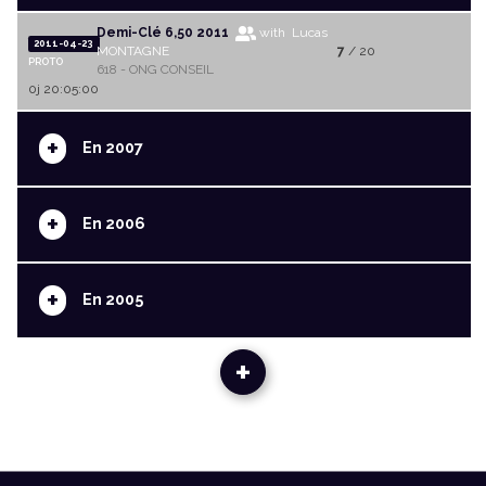
Demi-Clé 6,50 2011
with Lucas
2011-04-23
MONTAGNE
7
/ 20
PROTO
618 - ONG CONSEIL
0j 20:05:00
+
En 2007
+
En 2006
+
En 2005
+