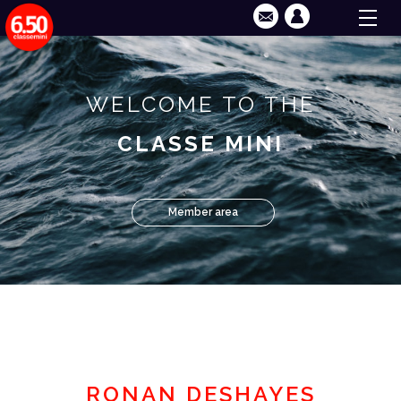
WELCOME TO THE
CLASSE MINI
Member area
RONAN DESHAYES