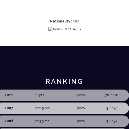
Nationality :
FRA
RANKING
2011
14 pts.
proto
70
/ 116
2007
222,5 pts.
proto
9
/ 194
2006
223,5 pts.
proto
4
/ 197