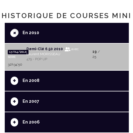
HISTORIQUE DE COURSES MINI
+
En 2010
Demi-Clé 6.50 2010
avec
19
/
17/04/2010
Laurent MORISSEAU
25
SERIE
479 - POP UP
32h34'50
+
En 2008
+
En 2007
+
En 2006