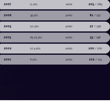
2007
11 pts.
serie
205
/ 289
2006
39 pts.
proto
81
/ 197
2005
111 pts.
proto
27
/ 196
2003
65,25 pts.
proto
53
/ 198
2002
10,5 pts.
proto
100
/ 160
2001
6 pts.
proto
102
/ 119