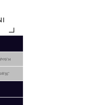
NI
3h09'14
08'55''