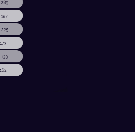
 289
 197
 225
173
 133
162