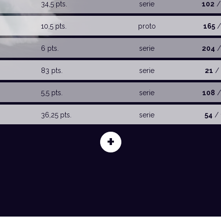
34,5 pts.
serie
102
/
10,5 pts.
proto
165
/
6 pts.
serie
204
/
83 pts.
serie
21
/ 
5,5 pts.
serie
108
/
36,25 pts.
serie
54
/ 
+