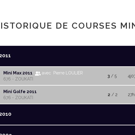
ISTORIQUE DE COURSES MI
2011
Mini Max 2011
avec Pierre LOULIER
3
/ 5
4j0
676 - ZOUKATI
Mini Golfe 2011
2
/ 2
27h
676 - ZOUKATI
2010