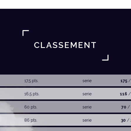
CLASSEMENT
17,5 pts.
serie
175
/
16,5 pts.
serie
116
/
60 pts.
serie
70
/ 
86 pts.
serie
30
/ 