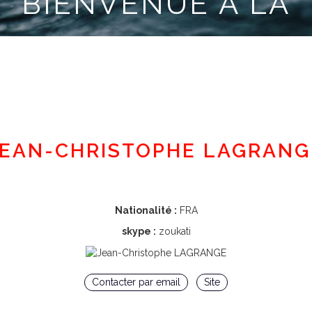
BIENVENUE À LA
CLASSE MINI
Espace adhérent
JEAN-CHRISTOPHE LAGRANG
Nationalité :
FRA
skype :
zoukati
Contacter par email
Site