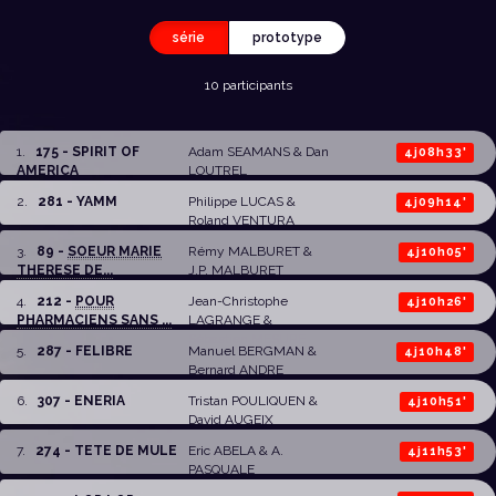
série
prototype
10 participants
1
.
175 - SPIRIT OF
Adam SEAMANS
&
Dan
4j08h33'
AMERICA
LOUTREL
2
.
281 - YAMM
Philippe LUCAS &
4j09h14'
Roland VENTURA
3
.
89 -
SOEUR MARIE
Rémy MALBURET
&
4j10h05'
THERESE DE...
J.P. MALBURET
4
.
212 -
POUR
Jean-Christophe
4j10h26'
PHARMACIENS SANS ...
LAGRANGE
&
Sébastien MESURE
5
.
287 - FELIBRE
Manuel BERGMAN
&
4j10h48'
Bernard ANDRE
6
.
307 - ENERIA
Tristan POULIQUEN
&
4j10h51'
David AUGEIX
7
.
274 - TETE DE MULE
Eric ABELA
&
A.
4j11h53'
PASQUALE