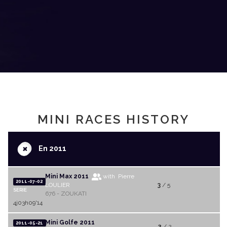
MINI RACES HISTORY
+
En 2011
Mini Max 2011
with Pierre
2011-07-02
LOULIER
3
/ 5
SERIE
676 - ZOUKATI
4j03h09'14
Mini Golfe 2011
2011-05-21
2
/ 2