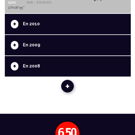
676 - ZOUKATI
SERIE
27h08'55''
+
En 2010
+
En 2009
+
En 2008
+