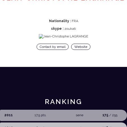
Nationality :
FRA
skype :
zoukati
Contact by email
Website
RANKING
2011
17,5 pts.
serie
175
/ 255