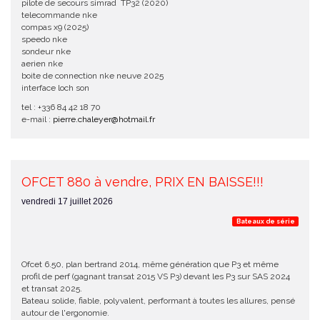
pilote de secours simrad TP32 (2020)
telecommande nke
compas x9 (2025)
speedo nke
sondeur nke
aerien nke
boite de connection nke neuve 2025
interface loch son
tel : +336 84 42 18 70
e-mail :
pierre.chaleyer@hotmail.fr
OFCET 880 à vendre, PRIX EN BAISSE!!!
vendredi 17 juillet 2026
Bateaux de série
Ofcet 6.50, plan bertrand 2014, même génération que P3 et même
profil de perf (gagnant transat 2015 VS P3) devant les P3 sur SAS 2024
et transat 2025.
Bateau solide, fiable, polyvalent, performant à toutes les allures, pensé
autour de l'ergonomie.