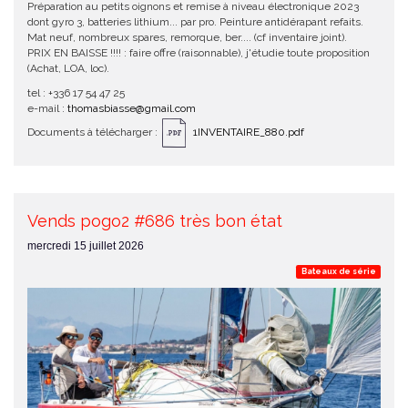
Préparation au petits oignons et remise à niveau électronique 2023
dont gyro 3, batteries lithium... par pro. Peinture antidérapant refaits.
Mat neuf, nombreux spares, remorque, ber.... (cf inventaire joint).
PRIX EN BAISSE !!!! : faire offre (raisonnable), j'étudie toute proposition
(Achat, LOA, loc).
tel : +336 17 54 47 25
e-mail :
thomasbiasse@gmail.com
Documents à télécharger :
1INVENTAIRE_880.pdf
Vends pogo2 #686 très bon état
mercredi 15 juillet 2026
Bateaux de série