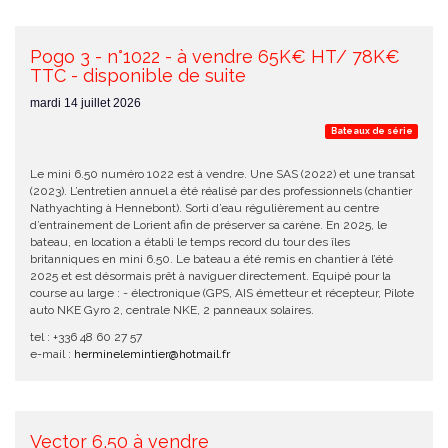
Pogo 3 - n°1022 - à vendre 65K€ HT/ 78K€
TTC - disponible de suite
mardi 14 juillet 2026
Bateaux de série
Le mini 6.50 numéro 1022 est à vendre. Une SAS (2022) et une transat
(2023). L’entretien annuel a été réalisé par des professionnels (chantier
Nathyachting à Hennebont). Sorti d’eau régulièrement au centre
d’entrainement de Lorient afin de préserver sa carène. En 2025, le
bateau, en location a établi le temps record du tour des îles
britanniques en mini 6.50. Le bateau a été remis en chantier à l’été
2025 et est désormais prêt à naviguer directement. Equipé pour la
course au large : - électronique (GPS, AIS émetteur et récepteur, Pilote
auto NKE Gyro 2, centrale NKE, 2 panneaux solaires.
tel : +336 48 60 27 57
e-mail :
herminelemintier@hotmail.fr
Vector 6,50 à vendre