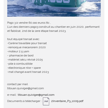
Pogo 3 à vendre 60.ooo euros ttc ,
L’un des derniers pogo3 construit au chantier en juin 2020, performant
et fiabilisé, 2nd de la 1ere étape transat 2023.
tout équipé transat avec:
-Carène travaillée pour transat
-remorque mecanorem 2020
-moteur 2.5 yam
- pharmacie de bord
-matériel sécu révisé 2025
-pile à combustible
-électronique nke + spare
-mat changé avant transat 2023
contact par mail
titouan.quiviger@gmail.com
e-mail :
titouan.quiviger@gmail.com
Documents à télécharger :
2Inventaire_P3_1009.pdf