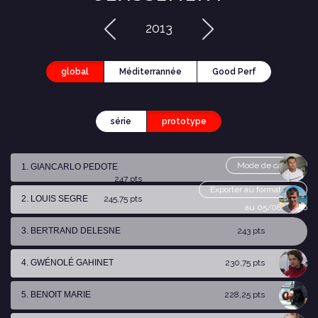
2013
global
Méditerrannée
Good Perf
série
prototype
Mode de calcul
1. GIANCARLO PEDOTE
247 pts
Exporter au format csv
2. LOUIS SEGRE
245,75 pts
au 05/08/2026
3. BERTRAND DELESNE
243 pts
4. GWÉNOLÉ GAHINET
230,75 pts
5. BENOIT MARIE
228,25 pts