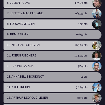
6. JULIEN PULVE
173,25 pts
7. JEFFREY MAC FARLANE
165,75 pts
8. LUDOVIC MECHIN
132 pts
9. RÉMI FERMIN
106,5 pts
10. NICOLAS BOIDEVEZI
105,75 pts
11. JOERG RIECHERS
104,25 pts
12. BRUNO GARCIA
97,5 pts
13. ANNABELLE BOUDINOT
94 pts
14. AXEL TREHIN
92,25 pts
15. ARTHUR LEOPOLD-LEGER
86,5 pts