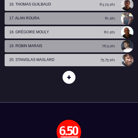
16. THOMAS GUILBAUD
83,25 pts
17. ALAN ROURA
81 pts
18. GRÉGOIRE MOULY
80 pts
19. ROBIN MARAIS
76,5 pts
20. STANISLAS MASLARD
75,75 pts
+