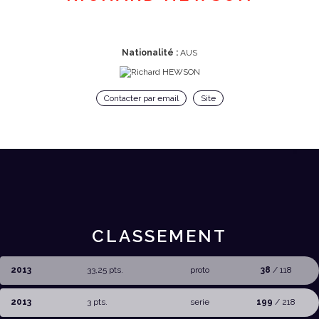
Nationalité :
AUS
Contacter par email
Site
CLASSEMENT
2013
33,25 pts.
proto
38
/ 118
2013
3 pts.
serie
199
/ 218