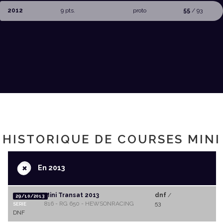
2012
9 pts.
proto
55
/ 93
HISTORIQUE DE COURSES MINI
+
En 2013
Mini Transat 2013
dnf
/
29/10/2013
816 - RG 650 - HEWSONRACING
53
SERIE
DNF