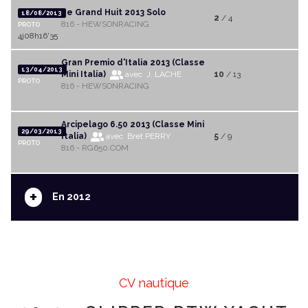
Le Grand Huit 2013 Solo
18/08/2013
2
/ 4
816 - HEWSONRACING
PROTO
4j08h16'35
Gran Premio d'Italia 2013 (Classe
13/04/2013
Mini Italia)
avec J. LACHE
10
/ 13
PROTO
816 - HEWSONRACING
Arcipelago 6.50 2013 (Classe Mini
29/03/2013
Italia)
avec Bret PERRY
5
/ 9
PROTO
816 - RG650.COM
+
En 2012
CV nautique